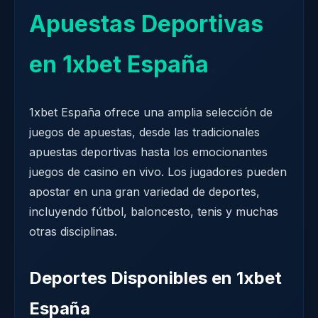
Apuestas Deportivas
en 1xbet España
1xbet España ofrece una amplia selección de
juegos de apuestas, desde las tradicionales
apuestas deportivas hasta los emocionantes
juegos de casino en vivo. Los jugadores pueden
apostar en una gran variedad de deportes,
incluyendo fútbol, baloncesto, tenis y muchas
otras disciplinas.
Deportes Disponibles en 1xbet
España