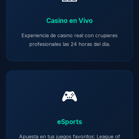
Casino en Vivo
Experiencia de casino real con crupieres
profesionales las 24 horas del día.
🎮
eSports
Apuesta en tus juegos favoritos: League of