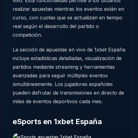
vivo. Esta funcionalidad permite a los usuarios
realizar apuestas mientras los eventos están en
curso, con cuotas que se actualizan en tiempo
real según el desarrollo del partido o
competición.
La sección de apuestas en vivo de 1xbet España
incluye estadísticas detalladas, visualización de
partidos mediante streaming y herramientas
avanzadas para seguir múltiples eventos
simultáneamente. Los jugadores españoles
pueden disfrutar de transmisiones en directo de
miles de eventos deportivos cada mes.
eSports en 1xbet España