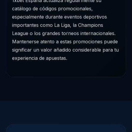
1xbet España actualiza regularmente su
catálogo de códigos promocionales,
especialmente durante eventos deportivos
importantes como La Liga, la Champions
League o los grandes torneos internacionales.
Mantenerse atento a estas promociones puede
significar un valor añadido considerable para tu
experiencia de apuestas.