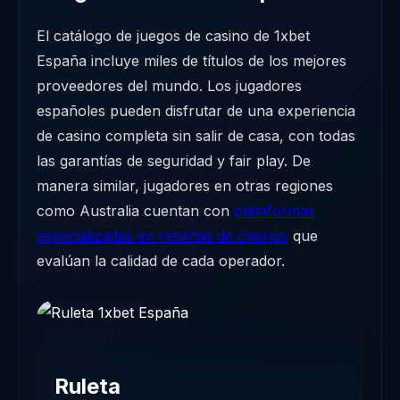
El catálogo de juegos de casino de 1xbet
España incluye miles de títulos de los mejores
proveedores del mundo. Los jugadores
españoles pueden disfrutar de una experiencia
de casino completa sin salir de casa, con todas
las garantías de seguridad y fair play. De
manera similar, jugadores en otras regiones
como Australia cuentan con
plataformas
especializadas en reseñas de casinos
que
evalúan la calidad de cada operador.
Ruleta