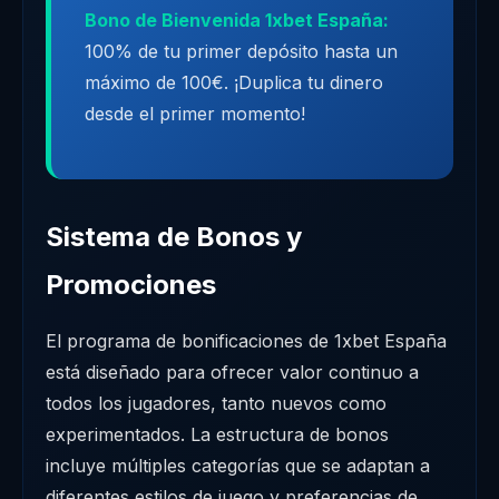
Bono de Bienvenida 1xbet España:
100% de tu primer depósito hasta un
máximo de 100€. ¡Duplica tu dinero
desde el primer momento!
Sistema de Bonos y
Promociones
El programa de bonificaciones de 1xbet España
está diseñado para ofrecer valor continuo a
todos los jugadores, tanto nuevos como
experimentados. La estructura de bonos
incluye múltiples categorías que se adaptan a
diferentes estilos de juego y preferencias de