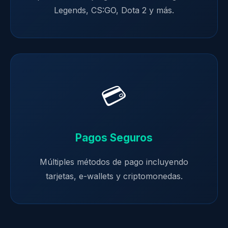
Legends, CS:GO, Dota 2 y más.
💳
Pagos Seguros
Múltiples métodos de pago incluyendo
tarjetas, e-wallets y criptomonedas.