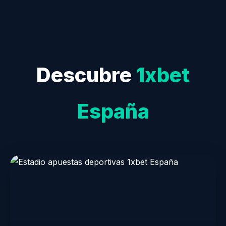
Descubre
1xbet
España